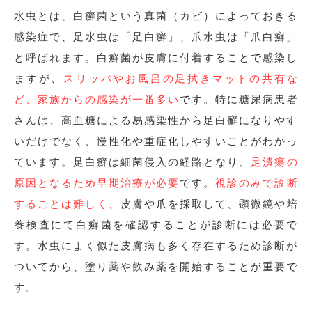
水虫とは、白癬菌という真菌（カビ）によっておきる
感染症で、足水虫は「足白癬」、爪水虫は「爪白癬」
と呼ばれます。白癬菌が皮膚に付着することで感染し
ますが、
スリッパやお風呂の足拭きマットの共有な
ど、家族からの感染が一番多い
です。特に糖尿病患者
さんは、高血糖による易感染性から足白癬になりやす
いだけでなく、慢性化や重症化しやすいことがわかっ
ています。足白癬は細菌侵入の経路となり、
足潰瘍の
原因となるため早期治療が必要
です。
視診のみで診断
することは難しく、
皮膚や爪を採取して、顕微鏡や培
養検査にて白癬菌を確認することが診断には必要で
す。水虫によく似た皮膚病も多く存在するため診断が
ついてから、塗り薬や飲み薬を開始することが重要で
す。