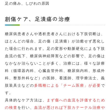
足の痛み、しびれの原因
創傷ケア、足潰瘍の治療
糖尿病患者さんや透析患者さんにおける下肢切断は、
ほとんどの場合、足の傷（足潰瘍）が治癒せず悪化し
た場合に行われます。足の変形や動脈硬化による下肢
血流の低下、糖尿病神経障害などの影響で、足の傷は
なかなか治らないことが多く、治療には、様々な診療
科（循環器内科、心臓血管外科、糖尿病内科、形成外
科、整形外科など）の医師、看護師、理学療法士、義
肢装具士などの
多職種による「チーム医療」が必要
で
す。
具体的なケア方法は、
まず傷への血流を評価するため
の検査
を行い、
血流が悪ければ下肢カテーテル治療や