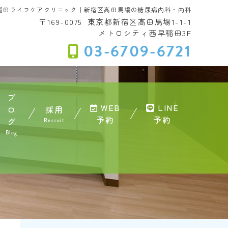
稲田ライフケアクリニック｜新宿区高田馬場の糖尿病内科・内科
〒169-0075
東京都新宿区高田馬場1-1-1
メトロシティ西早稲田3F
03-6709-6721
ブ
WEB
LINE
ロ
採用
予約
予約
グ
Recruit
Blog