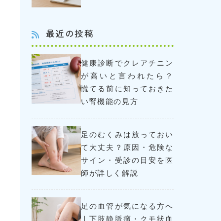
最近の投稿
健康診断でクレアチニン
が高いと言われたら？
慌てる前に知っておきた
い腎機能の見方
足のむくみは放っておい
て大丈夫？原因・危険な
サイン・受診の目安を医
師が詳しく解説
足の血管が気になる方へ
｜下肢静脈瘤・クモ状血