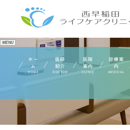
MENU
ホー
医師
医院
診療案
ム
紹介
案内
内
HOME
DOCTOR
CLINIC
MEDICAL