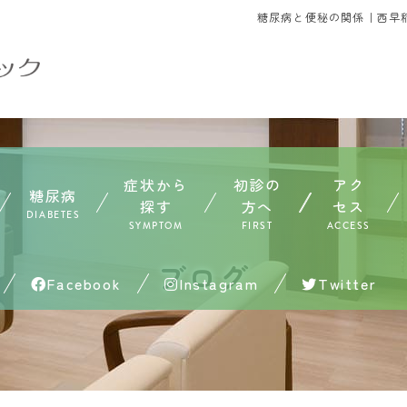
糖尿病と便秘の関係｜西早
症状から
初診の
アク
糖尿病
探す
方へ
セス
DIABETES
SYMPTOM
FIRST
ACCESS
ブログ
Facebook
Instagram
Twitter