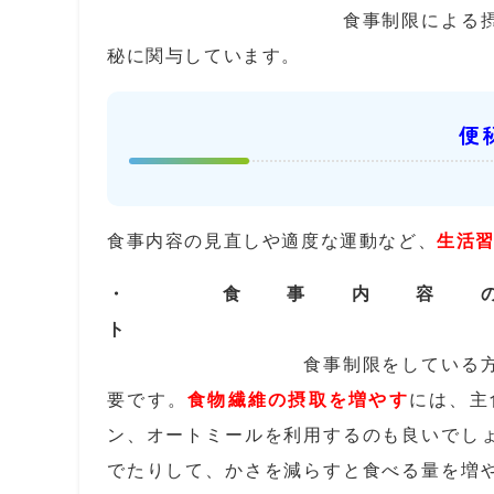
食事制限による摂食量の減少や
秘に関与しています。
便
食事内容の見直しや適度な運動など、
生活
・ 食事内容
ト
食事制限をしている方は、特に食
要です。
食物繊維の摂取を増やす
には、主
ン、オートミールを利用するのも良いでし
でたりして、かさを減らすと食べる量を増