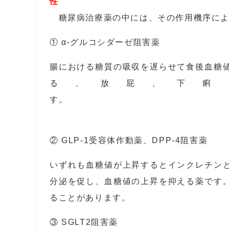
性
糖尿病治療薬の中には、その作用機序によ
① α‐グルコシダーゼ阻害薬
腸における糖質の吸収を遅らせて食後血糖
る、放屁、下痢
② GLP-1受容体作動薬、DPP-4阻害薬
いずれも血糖値が上昇するとインクレチン
分泌を促し、血糖値の上昇を抑える薬です
ることがあります。
③ SGLT2阻害薬