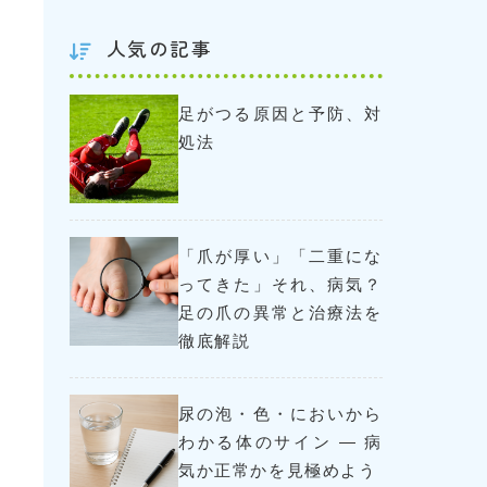
人気の記事
足がつる原因と予防、対
処法
「爪が厚い」「二重にな
ってきた」それ、病気？
足の爪の異常と治療法を
徹底解説
尿の泡・色・においから
わかる体のサイン ― 病
気か正常かを見極めよう