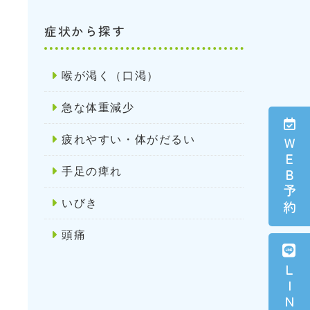
症状から探す
喉が渇く（口渇）
急な体重減少
疲れやすい・体がだるい
ＷＥＢ予約
手足の痺れ
いびき
頭痛