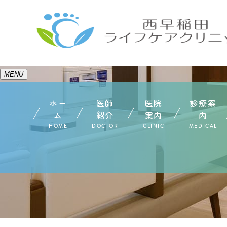
MENU
ホー
医師
医院
診療案
ム
紹介
案内
内
HOME
DOCTOR
CLINIC
MEDICAL