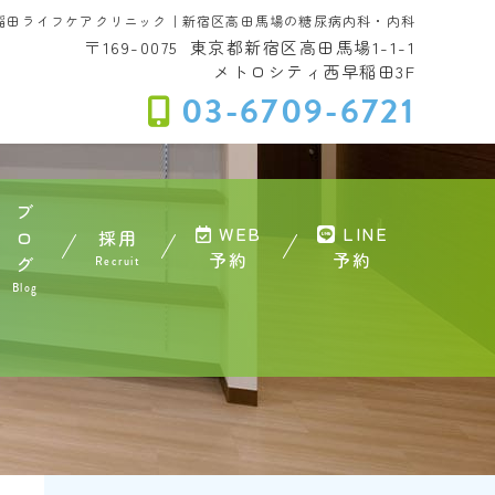
稲田ライフケアクリニック｜新宿区高田馬場の糖尿病内科・内科
〒169-0075
東京都新宿区高田馬場1-1-1
メトロシティ西早稲田3F
03-6709-6721
ブ
WEB
LINE
ロ
採用
予約
予約
グ
Recruit
Blog