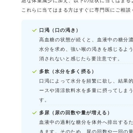
急な体重減少に加え、以下の症状に当てはまる
これらに当てはまる方はすぐに専門医にご相談
口渇（口の渇き）
高血糖の状態が続くと、血液中の糖分
水分を求め、強い喉の渇きを感じるよ
消されないと感じたら要注意です。
多飲（水分を多く摂る）
口渇によって水分を頻繁に欲し、結果
ースや清涼飲料水を多量に摂ってしま
す。
多尿（尿の回数や量が増える）
血液中の過剰な糖分を体外へ排出する
きます。そのため、尿の回数や一回の