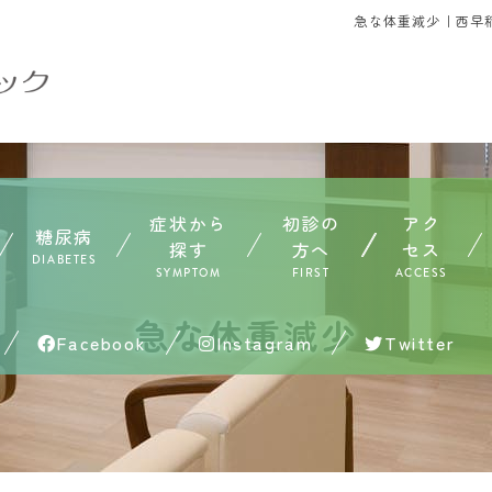
急な体重減少｜西早
症状から
初診の
アク
糖尿病
探す
方へ
セス
DIABETES
SYMPTOM
FIRST
ACCESS
急な体重減少
Facebook
Instagram
Twitter