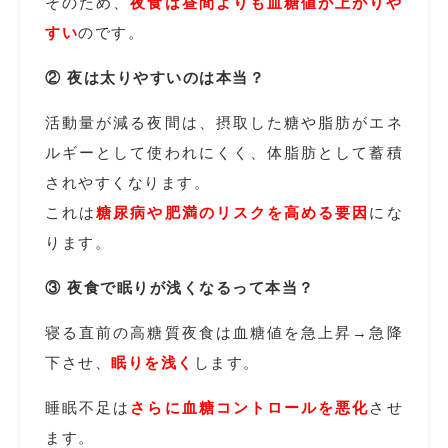
そのため、
夜食は昼間よりも血糖値が上がりや
すい
のです。
② 夜は太りやすいのは本当？
活動量が減る夜間は、摂取した糖や脂肪がエネ
ルギーとして使われにくく、体脂肪として蓄積
されやすくなります。
これは
糖尿病や肥満のリスクを高める要因
にな
ります。
③ 夜食で眠りが浅くなるって本当？
寝る直前の高糖質夜食は血糖値を急上昇→急降
下させ、
眠りを浅く
します。
睡眠不足は
さらに血糖コントロールを悪化
させ
ます。