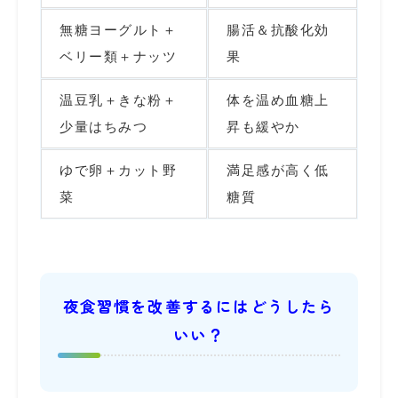
無糖ヨーグルト＋
腸活＆抗酸化効
ベリー類＋ナッツ
果
温豆乳＋きな粉＋
体を温め血糖上
少量はちみつ
昇も緩やか
ゆで卵＋カット野
満足感が高く低
菜
糖質
夜食習慣を改善するにはどうしたら
いい？