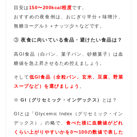
目安は
150〜200kcal程度
です。
おすすめの夜食例は、おにぎり半分＋味噌汁、
無糖ヨーグルト＋ナッツ少々などです。
③
夜食に向いている食品・避けたい食品は？
高GI食品（白パン、菓子パン、砂糖菓子）は血
糖値を急上昇させるため控えましょう。
そして
低GI食品（全粒パン、玄米、豆腐、野菜
スープなど）を選びましょう
。
※
GI（グリセミック・インデックス）
とは？
GIとは「Glycemic Index（グリセミック・イン
デックス）」の略で、
食べた後に血糖値がどれ
くらい上がりやすいかを0〜100の数値で表した